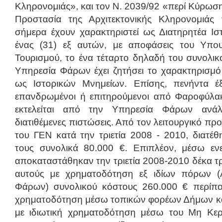
Κληρονομιάς», και τον Ν. 2039/92 «περί Κύρωση
Προστασία της Αρχιτεκτονικής Κληρονομιάς
σήμερα έχουν χαρακτηριστεί ως Διατηρητέα Ισ
ένας (31) εξ αυτών, με αποφάσεις του Υπου
Τουρισμού, το ένα τέταρτο δηλαδή του συνολικ
Υπηρεσία Φάρων έχει ζητήσει το χαρακτηρισμό
ως Ιστορικών Μνημείων. Επίσης, πενήντα έξ
επανδρωμένοι ή επιτηρούμενοι από Φαροφύλα
εκτελείται από την Υπηρεσία Φάρων ανάλ
διατιθέμενες πιστώσεις. Από τον λειτουργικό π
του ΓΕΝ κατά την τριετία 2008 - 2010, διατέ
τους συνολικά 80.000 €. Επιπλέον, μέσω εν
αποκαταστάθηκαν την τριετία 2008-2010 δέκα τρ
αυτούς με χρηματοδότηση εξ ιδίων πόρων (Λ
Φάρων) συνολικού κόστους 260.000 € περίπου
χρηματοδότηση μέσω τοπικών φορέων Δήμων και
με ιδιωτική χρηματοδότηση μέσω του Μη Κερ