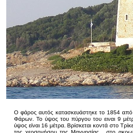
Ο φάρος αυτός κατασκευάστηκε το 1854 από 
Φάρων. Το ύψος του πύργου του ειναι 9 μέτρ
ύψος είναι 16 μέτρα. Βρίσκεται κοντά στο Τρί
της χερσονήσου της Μαγνησίας , στο ακρω