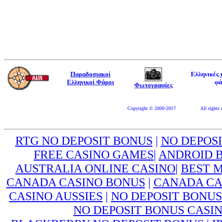
Παραδοσιακοί
Ελληνικές
Ελληνικοί Φάροι
φά
Φωτογραφίες
Copyright © 2000-2017
All rights 
RTG NO DEPOSIT BONUS
|
NO DEPOS
FREE CASINO GAMES
|
ANDROID 
AUSTRALIA ONLINE CASINO
|
BEST 
CANADA CASINO BONUS
|
CANADA CA
CASINO AUSSIES
|
NO DEPOSIT BONUS
NO DEPOSIT BONUS CASI