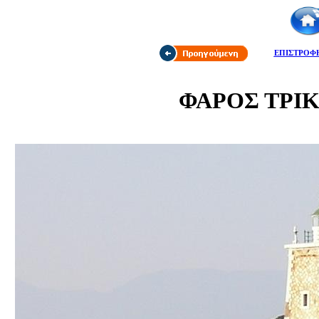
ΕΠΙΣΤΡΟΦ
ΦΑΡΟΣ ΤΡΙ