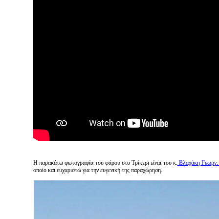
H παρακάτω φωτογραφία του φάρου στο Τρίκερι είναι του κ.
Βλαχάκη Γεωργ
οποίο και ευχαριστώ για την ευγενική της παραχώρηση.