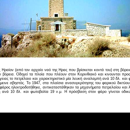
ραίον (από τον αρχαίο ναό της Ηρας που βρίσκεται κοντά του) στη βόρεια
βόρεια. Oδηγεί τα πλοία που πλέουν στον Κορινθιακό και κινουνται προς 
ειας το πετρέλαιο και χαρακτηριστικό μία λευκή αναλαμπή ανά 10 δλ. και φ
εινε σβηστός. Το 1947, στα πλαίσια ανασυγκρότησης του φαρικού δικτύου
ο φάρος ηλεκτροδοτήθηκε, αντικαταστάθηκαν τα μηχανήματα πετρελαίου και λ
 ανά 10 δλ. και φωτοβολία 19 ν.μ. Η πρόσβαση στον φάρο γίνεται οδικ