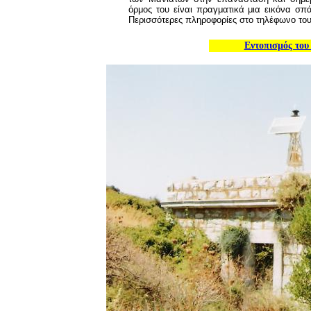
όρμος του είναι πραγματικά μια εικόνα σπ
Περισσότερες πληροφορίες στο τηλέφωνο το
Εντοπισμός του