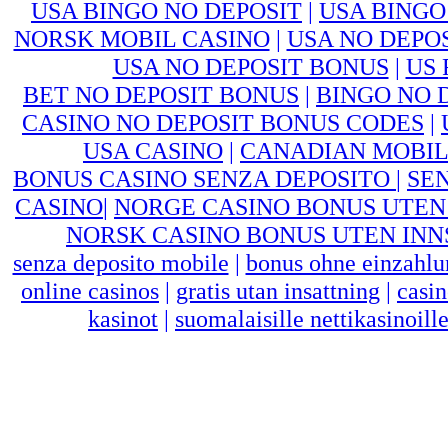
USA BINGO NO DEPOSIT
|
USA BINGO
NORSK MOBIL CASINO
|
USA NO DEPO
USA NO DEPOSIT BONUS
|
US 
BET NO DEPOSIT BONUS
|
BINGO NO 
CASINO NO DEPOSIT BONUS CODES
|
USA CASINO
|
CANADIAN MOBIL
BONUS CASINO SENZA DEPOSITO
|
SE
CASINO
|
NORGE CASINO BONUS UTEN
NORSK CASINO BONUS UTEN IN
senza deposito mobile
|
bonus ohne einzahlu
online casinos
|
gratis utan insattning
|
casin
kasinot
|
suomalaisille nettikasinoill