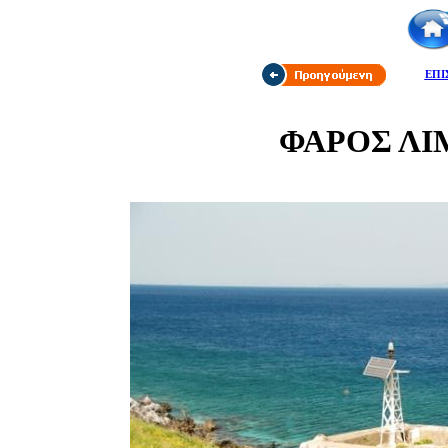
ΕΠΙ
ΦΑΡΟΣ ΛΙ