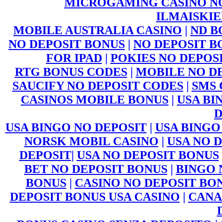
MICROGAMING CASINO N
ILMAISKIE
MOBILE AUSTRALIA CASINO
|
ND B
NO DEPOSIT BONUS
|
NO DEPOSIT B
FOR IPAD
|
POKIES NO DEPOS
RTG BONUS CODES
|
MOBILE NO D
SAUCIFY NO DEPOSIT CODES
|
SMS 
CASINOS MOBILE BONUS
|
USA BI
D
USA BINGO NO DEPOSIT
|
USA BINGO
NORSK MOBIL CASINO
|
USA NO 
DEPOSIT
|
USA NO DEPOSIT BONUS
BET NO DEPOSIT BONUS
|
BINGO 
BONUS
|
CASINO NO DEPOSIT BO
DEPOSIT BONUS USA CASINO
|
CANA