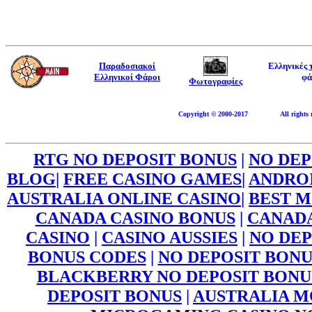
Παραδοσιακοί
Ελληνικές
Ελληνικοί Φάροι
φά
Φωτογραφίες
Copyright © 2000-2017
All rights 
RTG NO DEPOSIT BONUS
|
NO DEP
BLOG
|
FREE CASINO GAMES
|
ANDROI
AUSTRALIA ONLINE CASINO
|
BEST M
CANADA CASINO BONUS
|
CANADA
CASINO
|
CASINO AUSSIES
|
NO DEP
BONUS CODES
|
NO DEPOSIT BONU
BLACKBERRY NO DEPOSIT BONU
DEPOSIT BONUS
|
AUSTRALIA M